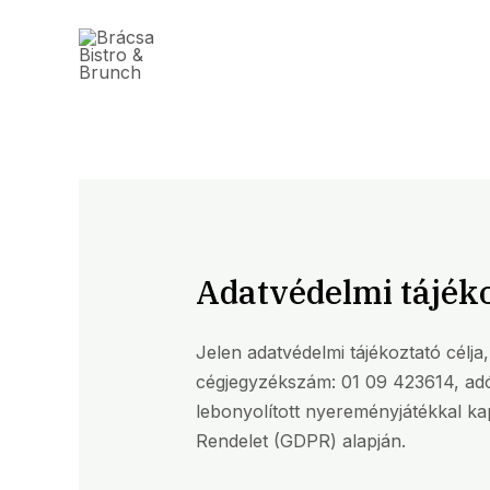
Skip
to
content
Adatvédelmi tájék
Jelen adatvédelmi tájékoztató célja
cégjegyzékszám: 01 09 423614, ad
lebonyolított nyereményjátékkal ka
Rendelet (GDPR) alapján.