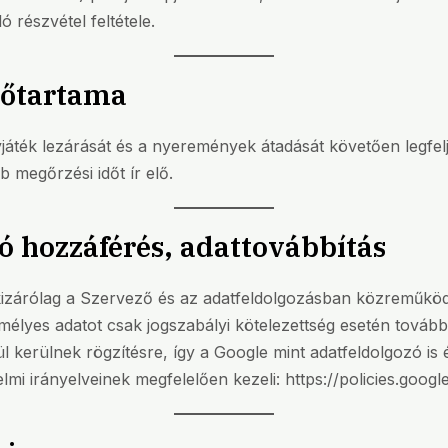
 részvétel feltétele.
dőtartama
ték lezárását és a nyeremények átadását követően legfelj
b megőrzési időt ír elő.
ó hozzáférés, adattovábbítás
izárólag a Szervező és az adatfeldolgozásban közreműköd
élyes adatot csak jogszabályi kötelezettség esetén továbbí
 kerülnek rögzítésre, így a Google mint adatfeldolgozó is é
elmi irányelveinek megfelelően kezeli:
https://policies.goog