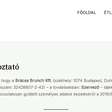
FŐOLDAL
ÉTL
oztató
, hogy a
Brácsa Brunch Kft.
(székhely: 1074 Budapest, Dohá
ószám: 32428807-2-42) – a továbbiakban:
Szervező
– tájé
pcsolatosan gyűjtött személyes adatok kezeléséről a 2016