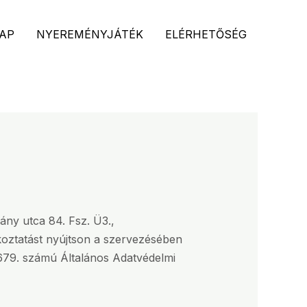
AP
NYEREMÉNYJÁTÉK
ELÉRHETŐSÉG
ny utca 84. Fsz. Ü3.,
koztatást nyújtson a szervezésében
/679. számú Általános Adatvédelmi