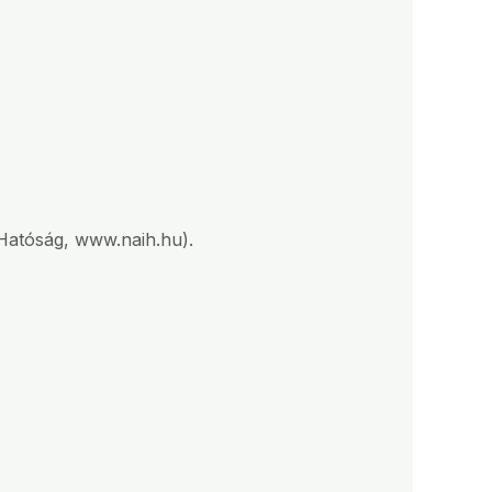
 Hatóság,
www.naih.hu
).