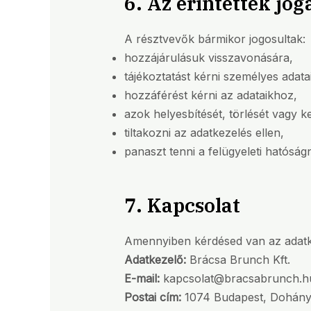
6. Az érintettek jog
A résztvevők bármikor jogosultak:
hozzájárulásuk visszavonására,
tájékoztatást kérni személyes adata
hozzáférést kérni az adataikhoz,
azok helyesbítését, törlését vagy k
tiltakozni az adatkezelés ellen,
panaszt tenni a felügyeleti hatós
7. Kapcsolat
Amennyiben kérdésed van az adatke
Adatkezelő:
Brácsa Brunch Kft.
E-mail:
kapcsolat@bracsabrunch.h
Postai cím:
1074 Budapest, Dohány 