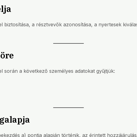
lja
biztosítása, a résztvevők azonosítása, a nyertesek kiválas
köre
l során a következő személyes adatokat gyűjtjük:
ogalapja
ekezdés a) pontja alapján történik, az érintett hozzájárulá