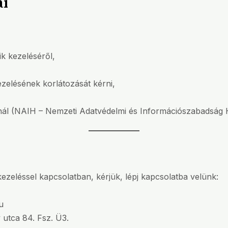
ai
ik kezeléséről,
ezelésének korlátozását kérni,
ágnál (NAIH – Nemzeti Adatvédelmi és Információszabadság
zeléssel kapcsolatban, kérjük, lépj kapcsolatba velünk:
u
utca 84. Fsz. Ü3.