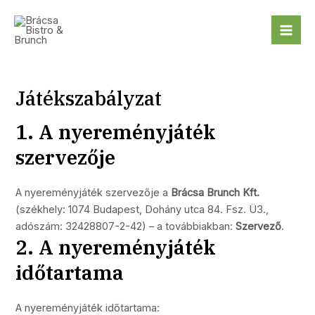
Skip
Mai
to
Me
content
Játékszabályzat
1. A nyereményjáték
szervezője
A nyereményjáték szervezője a
Brácsa Brunch Kft.
(székhely: 1074 Budapest, Dohány utca 84. Fsz. Ü3.,
adószám: 32428807-2-42) – a továbbiakban:
Szervező
.
2. A nyereményjáték
időtartama
A nyereményjáték időtartama: