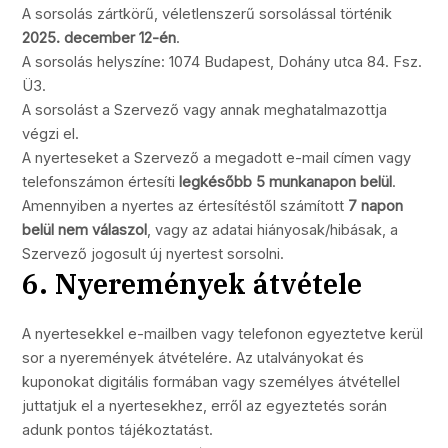
A sorsolás zártkörű, véletlenszerű sorsolással történik
2025. december 12-én
.
A sorsolás helyszíne: 1074 Budapest, Dohány utca 84. Fsz.
Ü3.
A sorsolást a Szervező vagy annak meghatalmazottja
végzi el.
A nyerteseket a Szervező a megadott e-mail címen vagy
telefonszámon értesíti
legkésőbb 5 munkanapon belül
.
Amennyiben a nyertes az értesítéstől számított
7 napon
belül nem válaszol
, vagy az adatai hiányosak/hibásak, a
Szervező jogosult új nyertest sorsolni.
6. Nyeremények átvétele
A nyertesekkel e-mailben vagy telefonon egyeztetve kerül
sor a nyeremények átvételére. Az utalványokat és
kuponokat digitális formában vagy személyes átvétellel
juttatjuk el a nyertesekhez, erről az egyeztetés során
adunk pontos tájékoztatást.